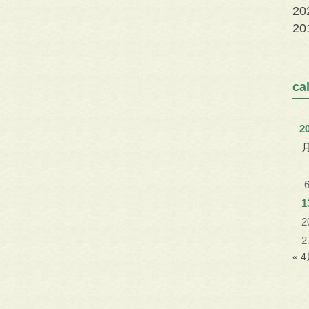
2
2
c
2
1
2
2
« 