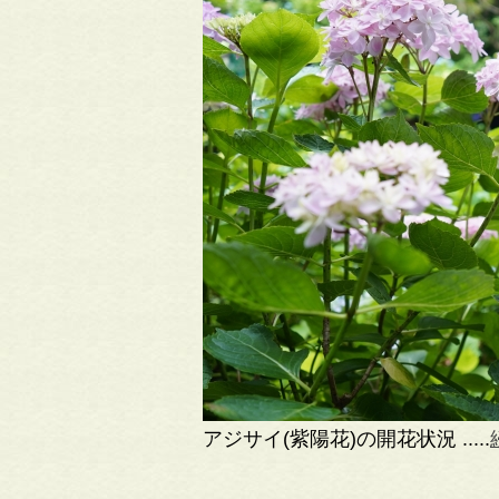
アジサイ(紫陽花)の開花状況 .....