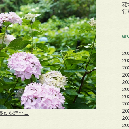
花
行
a
2
2
2
2
2
2
2
2
20
続きを読む→
20
20