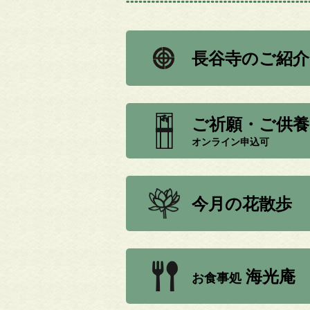
長谷寺のご紹介
ご祈願・ご供養
オンライン申込可
今月の花散歩
海光庵
お食事処