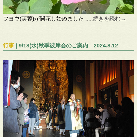
フヨウ(芙蓉)が開花し始めました .....
続きを読む→
行事
| 9/18(水)秋季彼岸会のご案内 2024.8.12