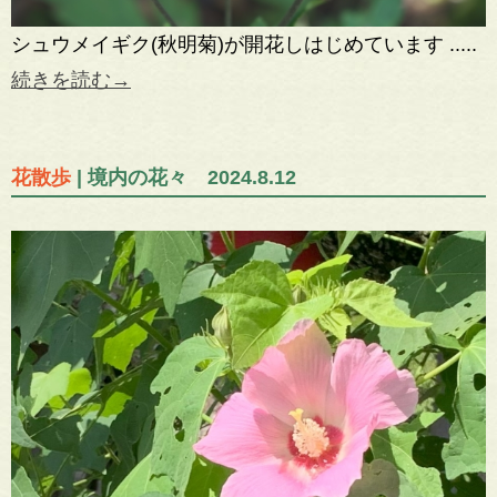
シュウメイギク(秋明菊)が開花しはじめています .....
続きを読む→
花散歩
| 境内の花々 2024.8.12