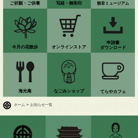
ご祈願・ご供養
写経・御朱印
観音ミュージアム
申請書
今月の花散歩
オンラインストア
ダウンロード
海光庵
なごみショップ
てらやカフェ
ホーム
>
お知らせ一覧