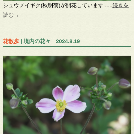
シュウメイギク(秋明菊)が開花しています .....
続きを
読む→
花散歩
| 境内の花々 2024.8.19