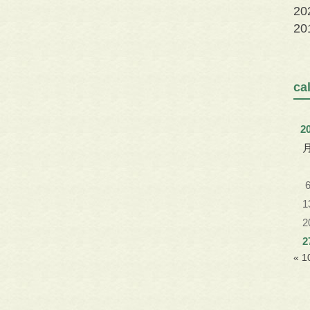
2
2
c
2
1
2
2
« 