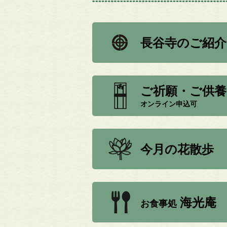
長谷寺のご紹介
ご祈願・ご供養
オンライン申込可
今月の花散歩
海光庵
お食事処