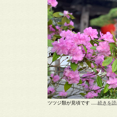
ツツジ類が見頃です .....
続きを読