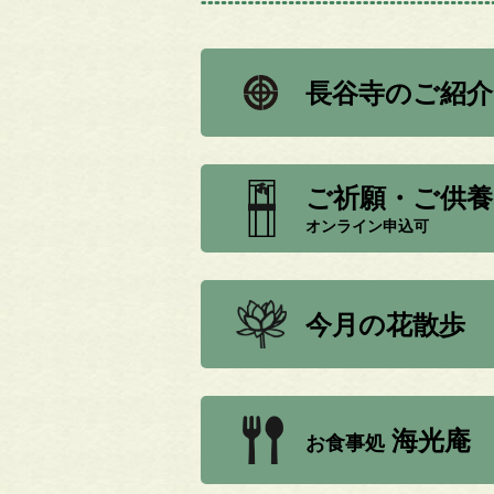
長谷寺のご紹介
ご祈願・ご供養
オンライン申込可
今月の花散歩
海光庵
お食事処