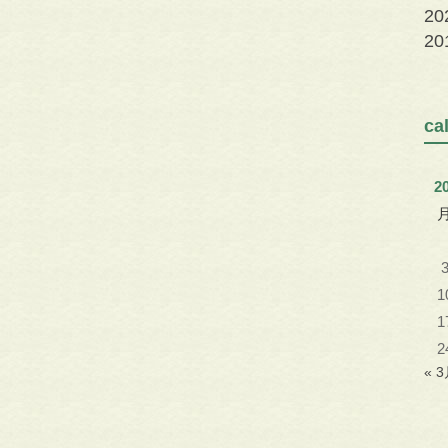
2
2
c
2
1
1
2
« 