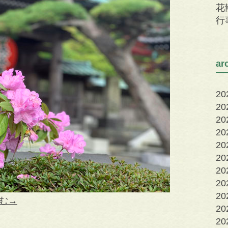
花
行
a
2
2
2
2
2
2
2
2
20
む→
20
20