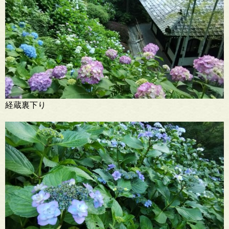
経蔵裏下り