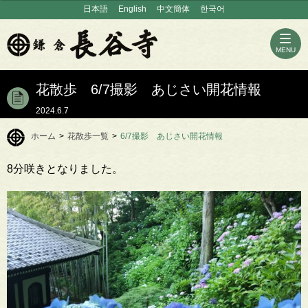
日本語
English
中文簡体
한국어
MENU
花散歩 6/7撮影 あじさい開花情報
2024.6.7
ホーム
>
花散歩一覧
>
6/7撮影 あじさい開花情報
8分咲きとなりました。