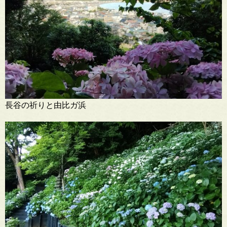
長谷の祈りと由比ガ浜