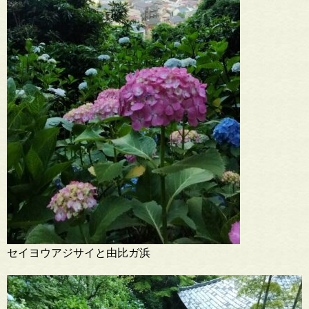
セイヨウアジサイと由比ガ浜