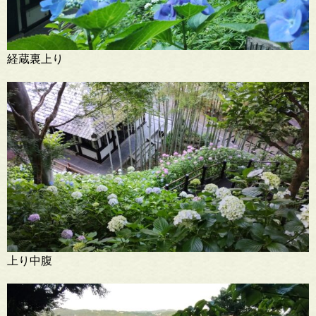
経蔵裏上り
上り中腹