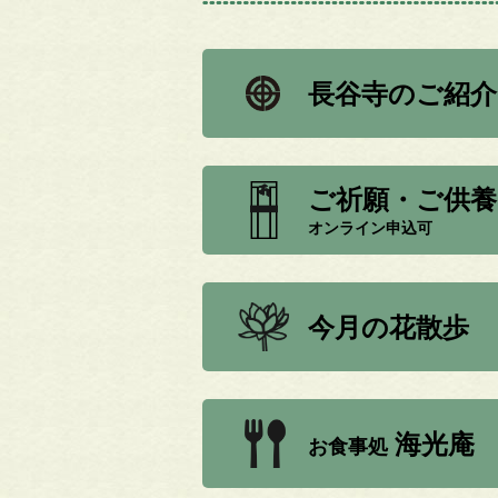
長谷寺のご紹介
ご祈願・ご供養
オンライン申込可
今月の花散歩
海光庵
お食事処