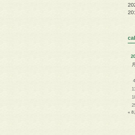
2
2
c
2
1
1
2
« 