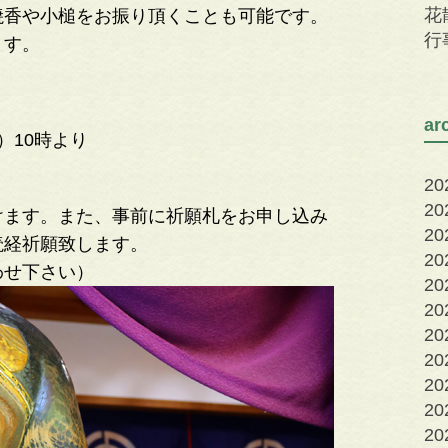
花
焼香や小槌をお振り頂くことも可能です。
行
ます。
a
）10時より
2
2
けます。また、事前に祈願札をお申し込み
2
読経祈願致します。
2
わせ下さい）
2
2
2
2
20
20
20