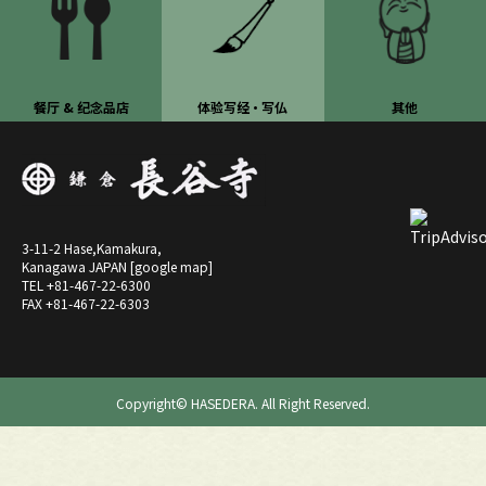
餐厅 & 纪念品店
体验写经・写仏
其他
3-11-2 Hase,Kamakura,
Kanagawa JAPAN [
google map
]
TEL +81-467-22-6300
FAX +81-467-22-6303
Copyright© HASEDERA. All Right Reserved.