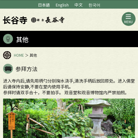
日本語
English
中文
한국어
长谷寺
MENU
其他
HOME
＞
其他
参拜方法
进入寺内后,请先用柄勺分别掬水浇手,清洗手柄后放回原处。进入佛堂
后请保持安静,不要在堂内使用手机。
参拝时请双手合十，不要拍手。 观音堂和观音博物馆内严禁拍照。