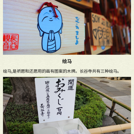
绘马
绘马,是祈愿和还愿用的画有图案的木牌。长谷寺共有三种绘马。