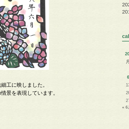
2
2
c
2
絵細工に映しました。
1
の情景を表現しています。
2
2
« 