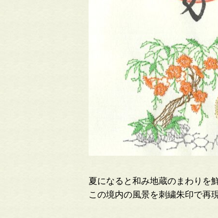
夏になると和み地蔵のまわりを
この境内の風景を刺繍朱印で再