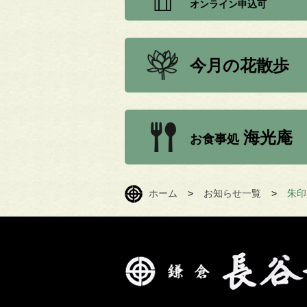
オンライン申込可
今月の花散歩
海光庵
お食事処
ホーム
>
お知らせ一覧
>
朱印