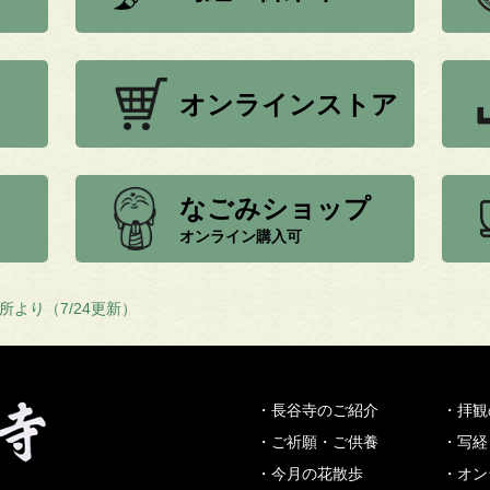
オンラインストア
なごみショップ
オンライン購入可
所より（7/24更新）
・長谷寺のご紹介
・拝観
・ご祈願・ご供養
・写経
・今月の花散歩
・オン