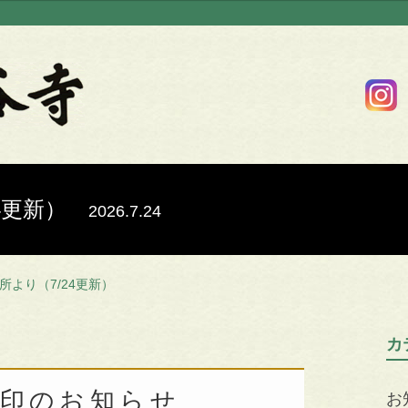
24更新）
2026.7.24
所より（7/24更新）
カ
朱印のお知らせ
お