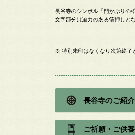
長谷寺のシンボル「門かぶりの
文字部分は迫力のある箔押しと
※ 特別朱印はなくなり次第
終了
長谷寺のご紹介
ご祈願・ご供養