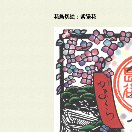
花鳥切絵：紫陽花