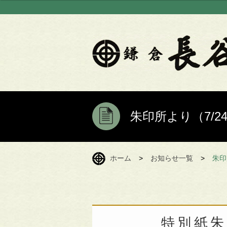
朱印所より（7/
ホーム
>
お知らせ一覧
>
朱印
特別紙