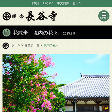
日本語
English
中文簡体
한국어
MENU
花散歩 境内の花々
2025.8.8
ホーム
>
花散歩一覧
>
境内の花々