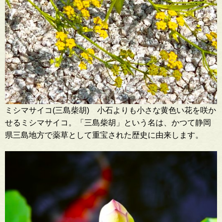
ミシマサイコ(三島柴胡) 小石よりも小さな黄色い花を咲か
せるミシマサイコ。「三島柴胡」という名は、かつて静岡
県三島地方で薬草として重宝された歴史に由来します。